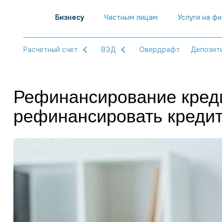
Бизнесу
Частным лицам
Услуги на ф
Расчетный счет
ВЭД
Овердрафт
Депозит
Рефинансирование кредит
рефинансировать креди