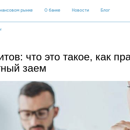
инансовом рынке
О банке
Новости
Блог
ы
ов: что это такое, как пр
тный заем