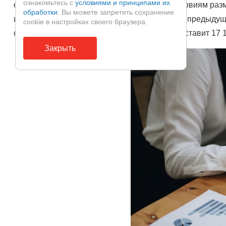
ознакомьтесь с
условиями и принципами их
оформить рефинансирование. По новым условиям размер 
обработки
. Вы можете запретить сохранение
исходя из необходимости полного погашения предыдуще
cookie в настройках своего браузера.
оказывается меньше, а размер переплаты составит 17 1
Закрыть