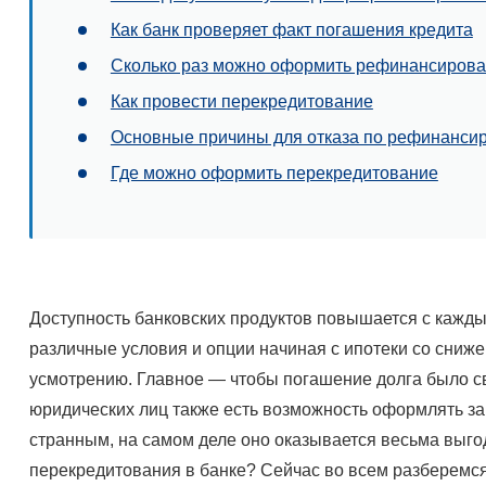
Как банк проверяет факт погашения кредита
Сколько раз можно оформить рефинансиров
Как провести перекредитование
Основные причины для отказа по рефинанси
Где можно оформить перекредитование
Доступность банковских продуктов повышается с каж
различные условия и опции начиная с ипотеки со сниж
усмотрению. Главное — чтобы погашение долга было св
юридических лиц также есть возможность оформлять за
странным, на самом деле оно оказывается весьма выгод
перекредитования в банке? Сейчас во всем разберемся