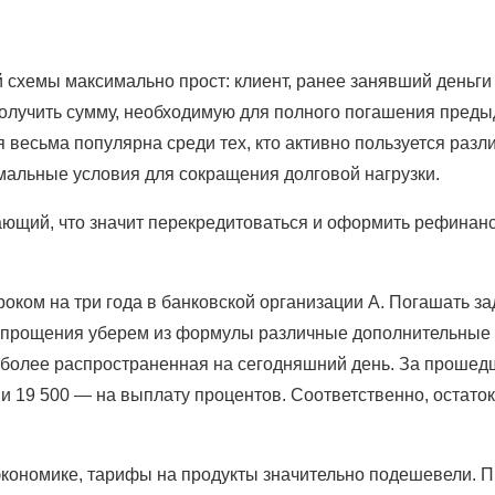
й схемы максимально прост: клиент, ранее занявший деньги
получить сумму, необходимую для полного погашения предыд
ия весьма популярна среди тех, кто активно пользуется ра
мальные условия для сокращения долговой нагрузки.
ющий, что значит перекредитоваться и оформить рефинанси
роком на три года в банковской организации А. Погашать з
 упрощения уберем из формулы различные дополнительные с
олее распространенная на сегодняшний день. За прошедший
и 19 500 — на выплату процентов. Соответственно, остаток
кономике, тарифы на продукты значительно подешевели. Пр