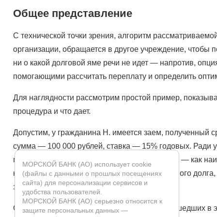
Общее представление
С технической точки зрения, алгоритм рассматриваемо
организации, обращается в другое учреждение, чтобы 
ни о какой долговой яме речи не идет — напротив, опц
помогающими рассчитать переплату и определить опти
Для наглядности рассмотрим простой пример, показыва
процедура и что дает.
Допустим, у гражданина Н. имеется заем, полученный с
сумма — 100 000 рублей, ставка — 15% годовых. Ради
предусмотрена аннуитетная форма платежей — как наиб
МОРСКОЙ БАНК (АО) использует cookie
которых 28 500 пошли на уменьшение основного долга, 
(файлы с данными о прошлых посещениях
сайта) для персонализации сервисов и
заемная часть, и 25 500 — переплата.
удобства пользователей.
МОРСКОЙ БАНК (АО) серьезно относится к
Однако на фоне внешних изменений, произошедших в э
защите персональных данных —