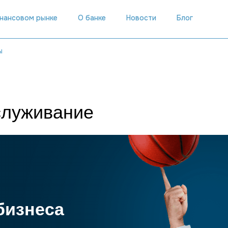
инансовом рынке
О банке
Новости
Блог
ы
служивание
й
бизнеса