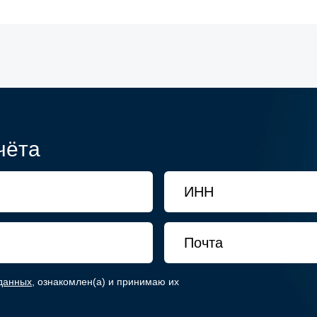
чёта
данных
, ознакомлен(а) и принимаю их