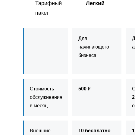
Тарифный
Легкий
пакет
Для
Д
начинающего
а
бизнеса
Стоимость
500
₽
С
обслуживания
2
в месяц
о
Внешние
10 бесплатно
1