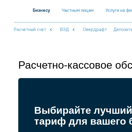
Бизнесу
Частным лицам
Услуги на ф
Расчетный счет
ВЭД
Овердрафт
Депозит
Расчетно-кассовое об
Выбирайте лучши
тариф для вашего 