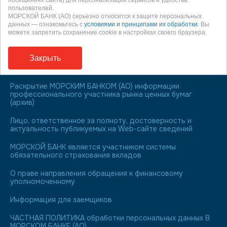
пользователей.
МОРСКОЙ БАНК (АО) серьезно относится к защите персональных
данных — ознакомьтесь с
условиями и принципами их обработки
. Вы
Информация о процентных ставках по договорам
можете запретить сохранение cookie в настройках своего браузера.
банковского вклада с физическими лицами
Страница в сети Интернет, на которой осуществляется
Закрыть
раскрытие корпоративной информации МОРСКОГО
БАНКА (АО)
Раскрытие МОРСКИМ БАНКОМ (АО) информации
профессионального участника рынка ценных бумаг
(архив)
Лицо, ответственное за полноту, достоверность и
актуальность публикуемых на Web-сайте сведений
МОРСКОЙ БАНК является участником системы
обязательного страхования вкладов
О праве направления обращения к финансовому
уполномоченному
Информация для заемщиков
ЧАСТНАЯ ПОЛИТИКА обработки персональных данных В
МОРСКОМ БАНКЕ (АО)