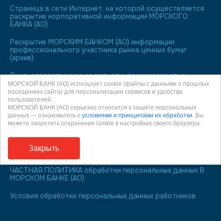
Страница в сети Интернет, на которой осуществляется
раскрытие корпоративной информации МОРСКОГО
БАНКА (АО)
Раскрытие МОРСКИМ БАНКОМ (АО) информации
профессионального участника рынка ценных бумаг
(архив)
Лицо, ответственное за полноту, достоверность и
актуальность публикуемых на Web-сайте сведений
МОРСКОЙ БАНК (АО) использует cookie (файлы с данными о прошлых
посещениях сайта) для персонализации сервисов и удобства
пользователей.
МОРСКОЙ БАНК является участником системы
МОРСКОЙ БАНК (АО) серьезно относится к защите персональных
обязательного страхования вкладов
данных — ознакомьтесь с
условиями и принципами их обработки
. Вы
можете запретить сохранение cookie в настройках своего браузера.
О праве направления обращения к финансовому
уполномоченному
Закрыть
Информация для заемщиков
ЧАСТНАЯ ПОЛИТИКА обработки персональных данных В
МОРСКОМ БАНКЕ (АО)
Условия обработки персональных данных работников