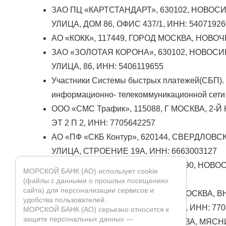
ЗАО ПЦ «КАРТСТАНДАРТ», 630102, НОВО
УЛИЦА, ДОМ 86, ОФИС 437/1, ИНН: 54071926
АО «КОКК», 117449, ГОРОД МОСКВА, НОВО
ЗАО «ЗОЛОТАЯ КОРОНА», 630102, НОВОС
УЛИЦА, 86, ИНН: 5406119655
Участники Системы быстрых платежей(СБП). 
информационно- телекоммуникационной сети 
ООО «СМС Трафик», 115088, Г МОСКВА, 2-
ЭТ 2 П 2, ИНН: 7705642257
АО «ПФ «СКБ Контур», 620144, СВЕРДЛО
УЛИЦА, СТРОЕНИЕ 19А, ИНН: 6663003127
ОА «Современные системы», 630090, НО
МОРСКОЙ БАНК (АО) использует cookie
УЛИЦА, ДОМ 42, ИНН: 5407013919
(файлы с данными о прошлых посещениях
сайта) для персонализации сервисов и
АО «НБКИ», 121069, РОССИЯ, Г. МОСКВА,
удобства пользователей.
СКАТЕРТНЫЙ ПЕРЕУЛОК, ДОМ 20, ИНН: 770
МОРСКОЙ БАНК (АО) серьезно относится к
защите персональных данных —
ООО «ФБК», 101990, ГОРОД МОСКВА, МЯСНИ