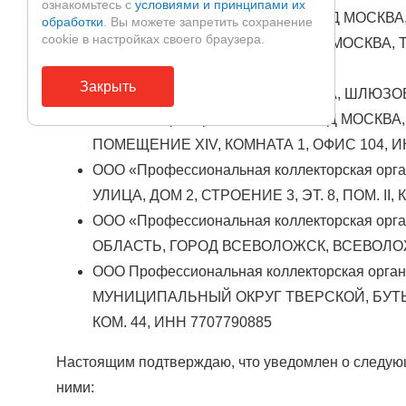
ознакомьтесь с
условиями и принципами их
АО «АЛЬФА-БАНК», 107078, ГОРОД МОСКВА
обработки
. Вы можете запретить сохранение
cookie в настройках своего браузера.
ООО «Дейта Кью», 119034, ГОРОД МОСКВА,
КОМН. 9,11, ЭТ. 1, ИНН 7721581040
Закрыть
АО «ОКБ», 115114, ГОРОД МОСКВА, ШЛЮЗО
ООО «Авторапорт», 105005, ГОРОД МОСКВА
ПОМЕЩЕНИЕ XIV, КОМНАТА 1, ОФИС 104, И
ООО «Профессиональная коллекторская орг
УЛИЦА, ДОМ 2, СТРОЕНИЕ 3, ЭТ. 8, ПОМ. II, 
ООО «Профессиональная коллекторская ор
ОБЛАСТЬ, ГОРОД ВСЕВОЛОЖСК, ВСЕВОЛОЖС
ООО Профессиональная коллекторская орган
МУНИЦИПАЛЬНЫЙ ОКРУГ ТВЕРСКОЙ, БУТЫРСК
КОМ. 44, ИНН 7707790885
Настоящим подтверждаю, что уведомлен о следующ
ними: