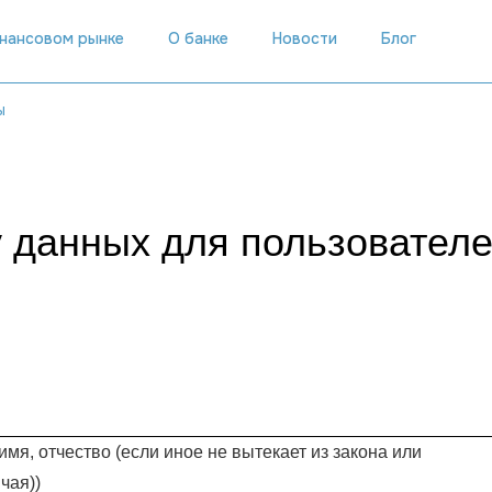
инансовом рынке
О банке
Новости
Блог
ы
у данных для пользователе
имя, отчество (если иное не вытекает из закона или
чая))