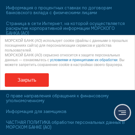
Информация о процентных ставках по договорам
банковского вклада с физическими лицами
Страница в сети Интернет, на которой осуществляется
раскрытие корпоративной информации МОРСКОГО
БАНКА (АО)
МОРСКОЙ БАНК (АО) использует cookie (файлы с данными о прошлых
Раскрытие МОРСКИМ БАНКОМ (АО) информации
посещениях сайта) для персонализации сервисов и удобства
профессионального участника рынка ценных бумаг
пользователей.
(архив)
МОРСКОЙ БАНК (АО) серьезно относится к защите персональных
данных — ознакомьтесь с
условиями и принципами их обработки
. Вы
Лицо, ответственное за полноту, достоверность и
можете запретить сохранение cookie в настройках своего браузера.
актуальность публикуемых на Web-сайте сведений
Закрыть
МОРСКОЙ БАНК является участником системы
обязательного страхования вкладов
О праве направления обращения к финансовому
уполномоченному
Информация для заемщиков
ЧАСТНАЯ ПОЛИТИКА обработки персональных данных В
МОРСКОМ БАНКЕ (АО)