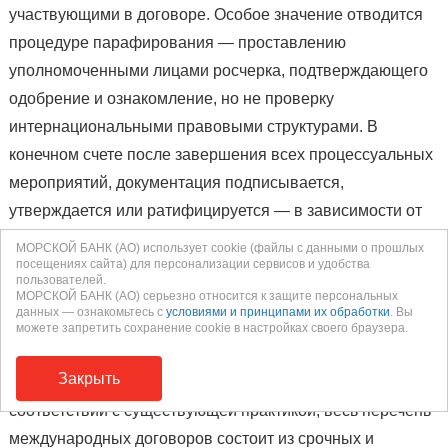
участвующими в договоре. Особое значение отводится
процедуре парафирования — проставлению
уполномоченными лицами росчерка, подтверждающего
одобрение и ознакомление, но не проверку
интернациональными правовыми структурами. В
конечном счете после завершения всех процессуальных
мероприятий, документация подписывается,
утверждается или ратифицируется — в зависимости от
специфики.
МОРСКОЙ БАНК (АО) использует cookie (файлы с данными о прошлых
посещениях сайта) для персонализации сервисов и удобства
Исполнение обязательств
пользователей.
МОРСКОЙ БАНК (АО) серьезно относится к защите персональных
данных — ознакомьтесь с
условиями и принципами их обработки
. Вы
С момента ратификации международно-правовой акт
можете запретить сохранение cookie в настройках своего браузера.
считается вступившим в законную силу, а его экземпляр
Закрыть
передается депозитарию, отвечающему за хранение. В
соответствии с существующей практикой, весь перечень
международных договоров состоит из срочных и