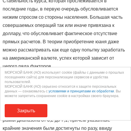
Стабильность курса, которая прослеживается в
последние годы, в первую очередь обусловливается
низким спросом со стороны населения. Большая часть
совершаемых операций так или иначе привязана к
доллару, что обусловливает фактическое отсутствие
прямых расчетов. В теории приобретение юаня даже
можно рассматривать как еще одну попытку заработать
на американской валюте, успех которой зависит от
целого ряда факторов.
МОРСКОЙ БАНК (АО) использует cookie (файлы с данными о прошлых
посещениях сайта) для персонализации сервисов и удобства
Если учесть, что российский рубль только за последние
пользователей.
МОРСКОЙ БАНК (АО) серьезно относится к защите персональных
без малого десять лет обесценивался уже трижды —
данных — ознакомьтесь с
условиями и принципами их обработки
. Вы
жэньминьби смотрится буквально образцом
можете запретить сохранение cookie в настройках своего браузера.
стабильности. Соотношение денежной единицы КНР по
Закрыть
отношению к доллару на этом же этапе не выходит за
рамки диапазона от 6,2 до 7,1, причем указанные
крайние значения были достигнуты по разу, ввиду