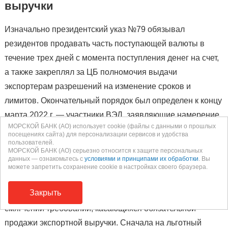
выручки
Изначально президентский указ №79 обязывал
резидентов продавать часть поступающей валюты в
течение трех дней с момента поступления денег на счет,
а также закреплял за ЦБ полномочия выдачи
экспортерам разрешений на изменение сроков и
лимитов. Окончательный порядок был определен к концу
марта 2022 г. — участники ВЭД, заявляющие намерение
МОРСКОЙ БАНК (АО) использует cookie (файлы с данными о прошлых
увеличить период реализации, должны были подать
посещениях сайта) для персонализации сервисов и удобства
пользователей.
соответствующее заявление не позднее чем за десять
МОРСКОЙ БАНК (АО) серьезно относится к защите персональных
дней до ожидаемой даты зачисления.
данных — ознакомьтесь с
условиями и принципами их обработки
. Вы
можете запретить сохранение cookie в настройках своего браузера.
Позднее, уже на фоне общей стабилизации внутреннего
Закрыть
финансового рынка, регулятор принял решение о
смягчении требований, касающихся обязательной
продажи экспортной выручки. Сначала на льготный