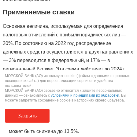
Применяемые ставки
Основная величина, используемая для определения
налоговых отчислений с прибыли юридических лиц —
20%. По состоянию на 2022 год распределение
денежных средств осуществляется в двух направлениях
— 3% переводится в федеральный, и 17% — в
региональный бюджет. Эта схема действует до 2024 г.,
МОРСКОЙ БАНК (АО) использует cookie (файлы с данными о прошлых
после чего претерпит очередные изменения:
посещениях сайта) для персонализации сервисов и удобства
пользователей.
МОРСКОЙ БАНК (АО) серьезно относится к защите персональных
Соотношение между государственными и
данных — ознакомьтесь с
условиями и принципами их обработки
. Вы
можете запретить сохранение cookie в настройках своего браузера.
субъектными долями вернется к формату 2%/18%.
При наличии соответствующего решения местных
Закрыть
властей в отношении некоторых предприятий ставка
может быть снижена до 13,5%.