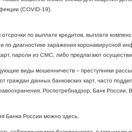
фекции (COVID-19).
отсрочки по выплате кредитов, выплате компенса
и по диагностике заражения коронавирусной инф
рт, пароли из СМС, либо предлагают осуществит
ующие виды мошенничеств – преступники рассы
от граждан данных банковских карт, часто подд
равоохранения, Роспотребнадзор, Банк России, 
ия Банка России можно
здесь
.
ь соблюдения мер безопасности, в том числе п