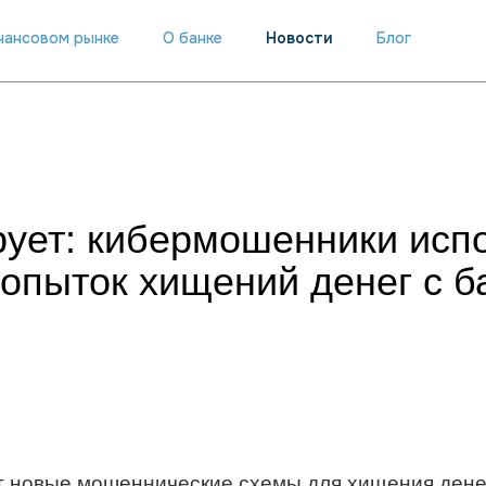
инансовом рынке
О банке
Новости
Блог
ует: кибермошенники исп
опыток хищений денег с ба
 новые мошеннические схемы для хищения денег 