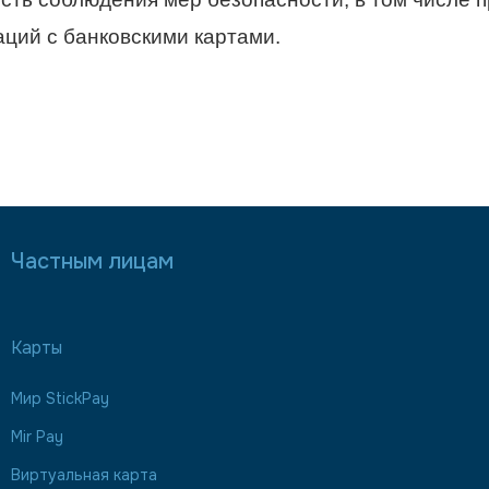
аций с банковскими картами
.
Частным лицам
Карты
Мир StickPay
Mir Pay
Виртуальная карта