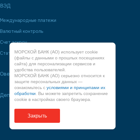
ВЭД
Международные платежи
Валютный контроль
Счет эскроу
МОРСКОЙ БАНК (АО) использует cookie
Стать партнером ВЭД
(файлы с данными о прошлых посещениях
сайта) для персонализации сервисов и
удобства пользователей.
Овердрафт
МОРСКОЙ БАНК (АО) серьезно относится к
защите персональных данных —
ознакомьтесь с
условиями и принципами их
обработки
. Вы можете запретить сохранение
Депозиты
cookie в настройках своего браузера.
Закрыть