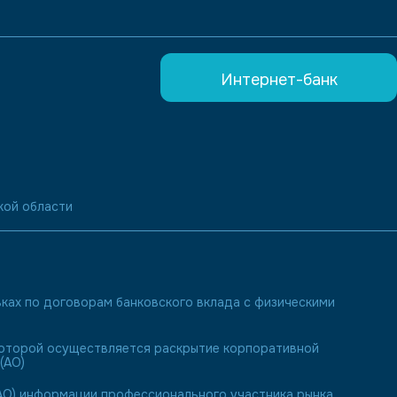
Интернет-банк
кой области
ках по договорам банковского вклада с физическими
 которой осуществляется раскрытие корпоративной
(АО)
О) информации профессионального участника рынка