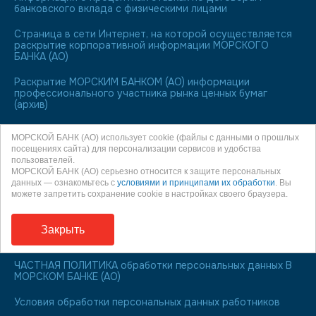
банковского вклада с физическими лицами
Страница в сети Интернет, на которой осуществляется
раскрытие корпоративной информации МОРСКОГО
БАНКА (АО)
Раскрытие МОРСКИМ БАНКОМ (АО) информации
профессионального участника рынка ценных бумаг
(архив)
Лицо, ответственное за полноту, достоверность и
МОРСКОЙ БАНК (АО) использует cookie (файлы с данными о прошлых
актуальность публикуемых на Web-сайте сведений
посещениях сайта) для персонализации сервисов и удобства
пользователей.
МОРСКОЙ БАНК является участником системы
МОРСКОЙ БАНК (АО) серьезно относится к защите персональных
обязательного страхования вкладов
данных — ознакомьтесь с
условиями и принципами их обработки
. Вы
можете запретить сохранение cookie в настройках своего браузера.
О праве направления обращения к финансовому
уполномоченному
Закрыть
Информация для заемщиков
ЧАСТНАЯ ПОЛИТИКА обработки персональных данных В
МОРСКОМ БАНКЕ (АО)
Условия обработки персональных данных работников