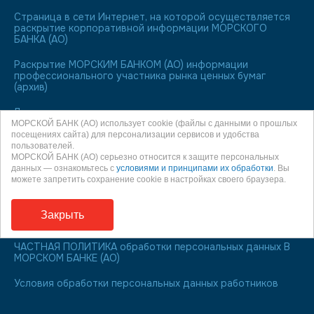
Страница в сети Интернет, на которой осуществляется
раскрытие корпоративной информации МОРСКОГО
БАНКА (АО)
Раскрытие МОРСКИМ БАНКОМ (АО) информации
профессионального участника рынка ценных бумаг
(архив)
Лицо, ответственное за полноту, достоверность и
актуальность публикуемых на Web-сайте сведений
МОРСКОЙ БАНК (АО) использует cookie (файлы с данными о прошлых
посещениях сайта) для персонализации сервисов и удобства
пользователей.
МОРСКОЙ БАНК является участником системы
МОРСКОЙ БАНК (АО) серьезно относится к защите персональных
обязательного страхования вкладов
данных — ознакомьтесь с
условиями и принципами их обработки
. Вы
можете запретить сохранение cookie в настройках своего браузера.
О праве направления обращения к финансовому
уполномоченному
Закрыть
Информация для заемщиков
ЧАСТНАЯ ПОЛИТИКА обработки персональных данных В
МОРСКОМ БАНКЕ (АО)
Условия обработки персональных данных работников