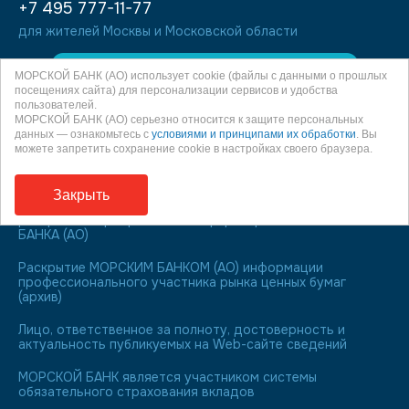
+7 495 777-11-77
для жителей Москвы и Московской области
Войти
МОРСКОЙ БАНК (АО) использует cookie (файлы с данными о прошлых
посещениях сайта) для персонализации сервисов и удобства
пользователей.
МОРСКОЙ БАНК (АО) серьезно относится к защите персональных
данных — ознакомьтесь с
условиями и принципами их обработки
. Вы
можете запретить сохранение cookie в настройках своего браузера.
Информация о процентных ставках по договорам
банковского вклада с физическими лицами
Закрыть
Страница в сети Интернет, на которой осуществляется
раскрытие корпоративной информации МОРСКОГО
БАНКА (АО)
Раскрытие МОРСКИМ БАНКОМ (АО) информации
профессионального участника рынка ценных бумаг
(архив)
Лицо, ответственное за полноту, достоверность и
актуальность публикуемых на Web-сайте сведений
МОРСКОЙ БАНК является участником системы
обязательного страхования вкладов