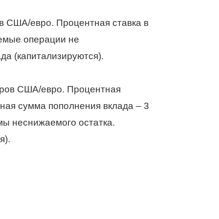
в США/евро. Процентная ставка в
яемые операции не
да (капитализируются).
аров США/евро. Процентная
ьная сумма пополнения вклада – 3
мы неснижаемого остатка.
я).