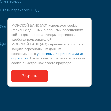
Счет эскроу
Стать партнером ВЭД
МОРСКОЙ БАНК (АО) использует cookie
Овердрафт
(файлы с данными о прошлых посещениях
сайта) для персонализации сервисов и
удобства пользователей.
Депозиты
МОРСКОЙ БАНК (АО) серьезно относится к
защите персональных данных —
ознакомьтесь с
условиями и принципами их
обработки
. Вы можете запретить сохранение
cookie в настройках своего браузера.
Закрыть