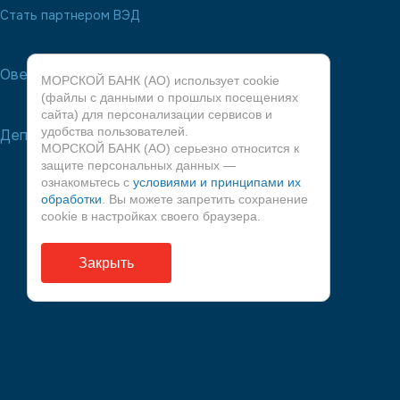
Стать партнером ВЭД
Овердрафт
МОРСКОЙ БАНК (АО) использует cookie
(файлы с данными о прошлых посещениях
сайта) для персонализации сервисов и
удобства пользователей.
Депозиты
МОРСКОЙ БАНК (АО) серьезно относится к
защите персональных данных —
ознакомьтесь с
условиями и принципами их
обработки
. Вы можете запретить сохранение
cookie в настройках своего браузера.
Закрыть