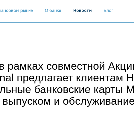
инансовом рынке
О банке
Новости
Блог
 рамках совместной Акци
ional предлагает клиентам H
льные банковские карты M
м выпуском и обслуживани