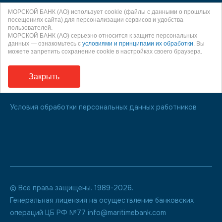
МОРСКОЙ БАНК является участником системы
МОРСКОЙ БАНК (АО) использует cookie (файлы с данными о прошлых
обязательного страхования вкладов
посещениях сайта) для персонализации сервисов и удобства
пользователей.
МОРСКОЙ БАНК (АО) серьезно относится к защите персональных
О праве направления обращения к финансовому
данных — ознакомьтесь с
условиями и принципами их обработки
. Вы
уполномоченному
можете запретить сохранение cookie в настройках своего браузера.
Информация для заемщиков
Закрыть
ЧАСТНАЯ ПОЛИТИКА обработки персональных данных В
МОРСКОМ БАНКЕ (АО)
Условия обработки персональных данных работников
© Все права защищены. 1989-2026.
Генеральная лицензия на осуществление банковских
операций ЦБ РФ №77 info@maritimebank.com