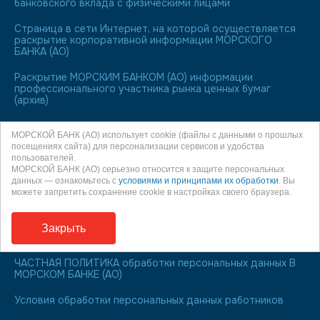
банковского вклада с физическими лицами
Страница в сети Интернет, на которой осуществляется
раскрытие корпоративной информации МОРСКОГО
БАНКА (АО)
Раскрытие МОРСКИМ БАНКОМ (АО) информации
профессионального участника рынка ценных бумаг
(архив)
Лицо, ответственное за полноту, достоверность и
МОРСКОЙ БАНК (АО) использует cookie (файлы с данными о прошлых
актуальность публикуемых на Web-сайте сведений
посещениях сайта) для персонализации сервисов и удобства
пользователей.
МОРСКОЙ БАНК является участником системы
МОРСКОЙ БАНК (АО) серьезно относится к защите персональных
обязательного страхования вкладов
данных — ознакомьтесь с
условиями и принципами их обработки
. Вы
можете запретить сохранение cookie в настройках своего браузера.
О праве направления обращения к финансовому
уполномоченному
Закрыть
Информация для заемщиков
ЧАСТНАЯ ПОЛИТИКА обработки персональных данных В
МОРСКОМ БАНКЕ (АО)
Условия обработки персональных данных работников