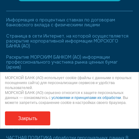
Информация о процентных ставках по договорам
банковского вклада с физическими лицами
Страница в сети Интернет, на которой осуществляется
раскрытие корпоративной информации МОРСКОГО
БАНКА (АО)
Раскрытие МОРСКИМ БАНКОМ (АО) информации
профессионального участника рынка ценных бумаг
(архив)
Лицо, ответственное за полноту, достоверность и
МОРСКОЙ БАНК (АО) использует cookie (файлы с данными о прошлых
актуальность публикуемых на Web-сайте сведений
посещениях сайта) для персонализации сервисов и удобства
пользователей.
МОРСКОЙ БАНК (АО) серьезно относится к защите персональных
МОРСКОЙ БАНК является участником системы
данных — ознакомьтесь с
условиями и принципами их обработки
. Вы
обязательного страхования вкладов
можете запретить сохранение cookie в настройках своего браузера.
О праве направления обращения к финансовому
уполномоченному
Закрыть
Информация для заемщиков
ЧАСТНАЯ ПОЛИТИКА обработки персональных данных В