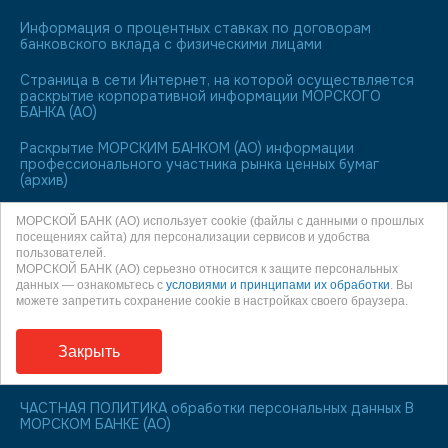
Информация о процентных ставках по договорам
банковского вклада с физическими лицами
Страница в сети Интернет, на которой осуществляется
раскрытие корпоративной информации МОРСКОГО
БАНКА (АО)
Раскрытие МОРСКИМ БАНКОМ (АО) информации
профессионального участника рынка ценных бумаг
(архив)
Лицо, ответственное за полноту, достоверность и
МОРСКОЙ БАНК (АО) использует cookie (файлы с данными о прошлых
актуальность публикуемых на Web-сайте сведений
посещениях сайта) для персонализации сервисов и удобства
пользователей.
МОРСКОЙ БАНК является участником системы
МОРСКОЙ БАНК (АО) серьезно относится к защите персональных
обязательного страхования вкладов
данных — ознакомьтесь с
условиями и принципами их обработки
. Вы
можете запретить сохранение cookie в настройках своего браузера.
О праве направления обращения к финансовому
уполномоченному
Закрыть
Информация для заемщиков
ЧАСТНАЯ ПОЛИТИКА обработки персональных данных В
МОРСКОМ БАНКЕ (АО)