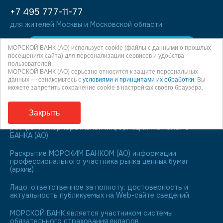
+7 495 777-11-77
для жителей Москвы и Московской области
МОРСКОЙ БАНК (АО) использует cookie (файлы с данными о прошлых
Войти
посещениях сайта) для персонализации сервисов и удобства
пользователей.
МОРСКОЙ БАНК (АО) серьезно относится к защите персональных
данных — ознакомьтесь с
условиями и принципами их обработки
. Вы
можете запретить сохранение cookie в настройках своего браузера.
Информация о процентных ставках по договорам
банковского вклада с физическими лицами
Закрыть
Страница в сети Интернет, на которой осуществляется
раскрытие корпоративной информации МОРСКОГО
БАНКА (АО)
Раскрытие МОРСКИМ БАНКОМ (АО) информации
профессионального участника рынка ценных бумаг
(архив)
Лицо, ответственное за полноту, достоверность и
актуальность публикуемых на Web-сайте сведений
МОРСКОЙ БАНК является участником системы
обязательного страхования вкладов