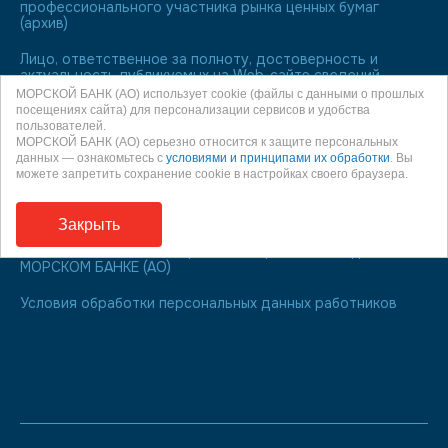
профессионального участника рынка ценных бумаг
(архив)
Лицо, ответственное за полноту, достоверность и
актуальность публикуемых на Web-сайте сведений
МОРСКОЙ БАНК (АО) использует cookie (файлы с данными о прошлых
МОРСКОЙ БАНК является участником системы
посещениях сайта) для персонализации сервисов и удобства
обязательного страхования вкладов
пользователей.
МОРСКОЙ БАНК (АО) серьезно относится к защите персональных
данных — ознакомьтесь с
условиями и принципами их обработки
. Вы
О праве направления обращения к финансовому
можете запретить сохранение cookie в настройках своего браузера.
уполномоченному
Информация для заемщиков
Закрыть
ЧАСТНАЯ ПОЛИТИКА обработки персональных данных В
МОРСКОМ БАНКЕ (АО)
Условия обработки персональных данных работников